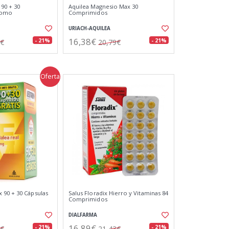
90 + 30
Aquilea Magnesio Max 30
romo
Comprimidos
URIACH-AQUILEA
16,38€
- 21%
- 21%
3€
20,79€
Oferta
90 + 30 Cápsulas
Salus Floradix Hierro y Vitaminas 84
Comprimidos
DIALFARMA
16,89€
- 21%
- 21%
7€
21,43€