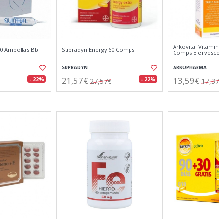
Arkovital Vitamin
30 Ampollas Bb
Supradyn Energy 60 Comps
Comps Efervesc
SUPRADYN
ARKOPHARMA
21,57€
13,59€
- 22%
- 22%
27,57€
17,3