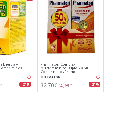
s Energía y
Pharmaton Complex
0 Comprimidos
Multivitamínico Duplo 2 X 60
Comprimidos Promo
PHARMATON
32,70€
- 21%
- 21%
3€
41,19€