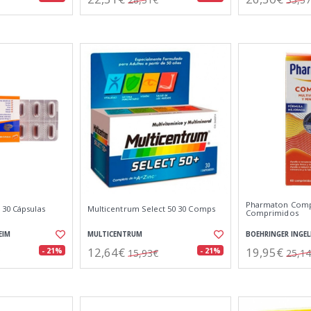
Pharmaton Comp
 30 Cápsulas
Multicentrum Select 50 30 Comps
Comprimidos
EIM
MULTICENTRUM
BOEHRINGER INGEL
12,64€
19,95€
- 21%
- 21%
15,93€
25,1