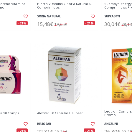
roteno Vitamina
Hierro Vitamina C Soria Natural 60
Supradyn Energy 
omo
Comprimidos
Comprimidos P
SORIA NATURAL
SUPRADYN
15,48€
30,04€
- 21%
- 21%
19,65€
38,1
Leotron Complex 
er 90 Comps
Alexifar 60 Capsulas Heliosar
Promo
HELIOSAR
ANGELINI
22,31€
26,30€
- 21%
- 21%
28,31€
33,3