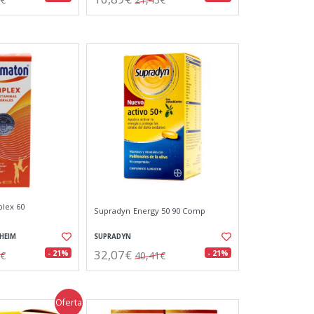
lex 60
Supradyn Energy 50 90 Comp
HEIM
SUPRADYN
32,07€
- 21%
- 21%
4€
40,41€
Oferta