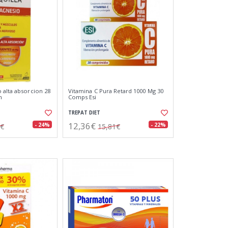
 alta absorcion 28
Vitamina C Pura Retard 1000 Mg 30
n
Comps Esi
TREPAT DIET
12,36€
- 24%
- 22%
0€
15,81€