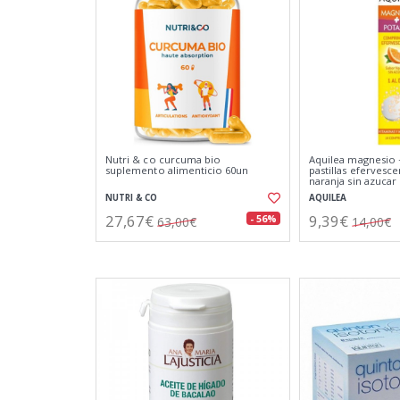
Nutri & co curcuma bio
Aquilea magnesio 
suplemento alimenticio 60un
pastillas efervesc
naranja sin azucar
NUTRI & CO
AQUILEA
27,67€
9,39€
- 56%
63,00€
14,00€