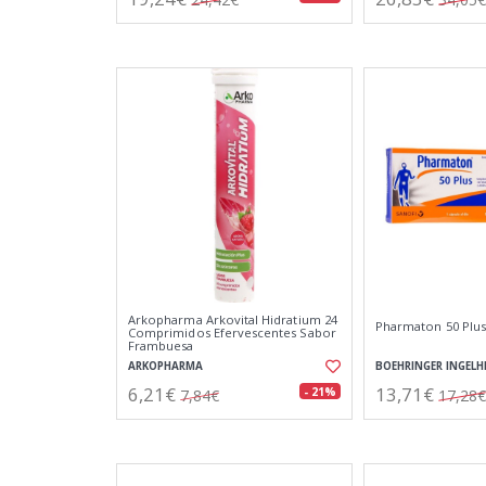
Arkopharma Arkovital Hidratium 24
Pharmaton 50 Plus
Comprimidos Efervescentes Sabor
Frambuesa
ARKOPHARMA
BOEHRINGER INGELH
6,21€
13,71€
- 21%
7,84€
17,28€