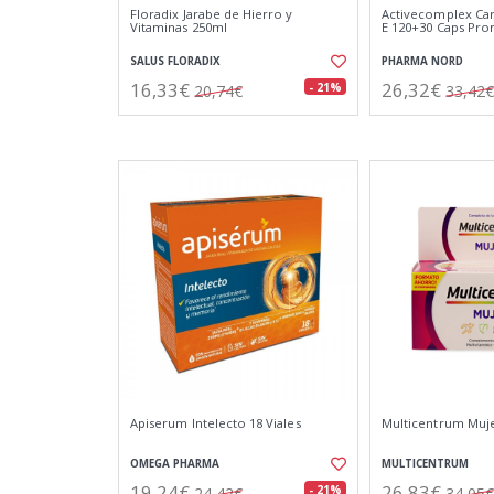
Floradix Jarabe de Hierro y
Activecomplex Ca
Vitaminas 250ml
E 120+30 Caps Pr
SALUS FLORADIX
PHARMA NORD
16,33€
26,32€
- 21%
20,74€
33,42€
Apiserum Intelecto 18 Viales
Multicentrum Muj
OMEGA PHARMA
MULTICENTRUM
19,24€
26,83€
- 21%
24,42€
34,05€