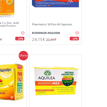
a C y Zinc 2x20
Pharmaton 50 Plus 60 Capsulas
entes Promo
BOEHRINGER INGELHEIM
24,15€
- 22%
- 22%
7€
30,86€
Oferta