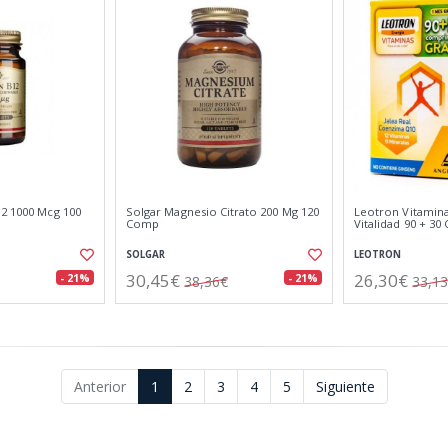
12 1000 Mcg 100
Solgar Magnesio Citrato 200 Mg 120
Leotron Vitamina
Comp
Vitalidad 90 + 3
SOLGAR
LEOTRON
30,45€
26,30€
- 21%
- 21%
38,36€
33,1
Anterior
1
2
3
4
5
Siguiente