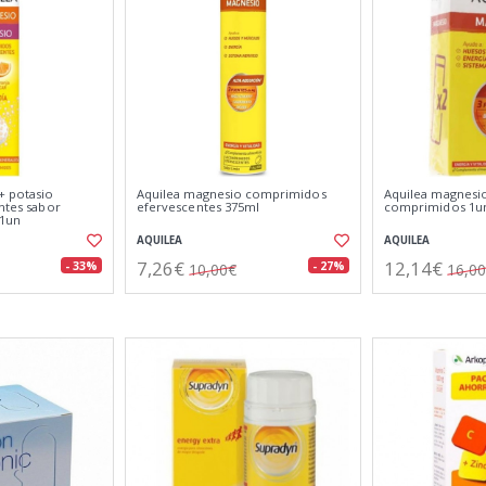
+ potasio
Aquilea magnesio comprimidos
Aquilea magnesio
entes sabor
efervescentes 375ml
comprimidos 1u
 1un
AQUILEA
AQUILEA
7,26€
12,14€
- 33%
- 27%
10,00€
16,0