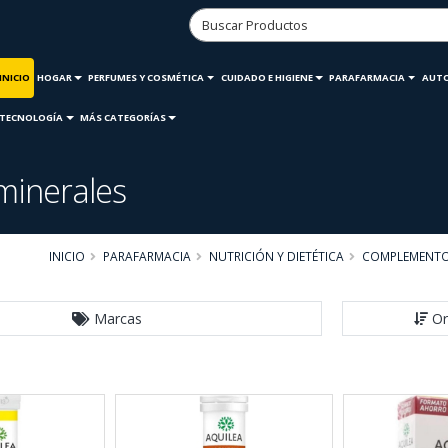
INICIO
HOGAR
PERFUMES Y COSMÉTICA
CUIDADO E HIGIENE
PARAFARMACIA
AUT
TECNOLOGÍA
MÁS CATEGORÍAS
iminerales
INICIO
PARAFARMACIA
NUTRICIÓN Y DIETÉTICA
COMPLEMENTOS
Marcas
Or