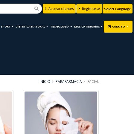
Acceso clientes
Registrarse
Powered by
Translate
 SPORT
DIETÉTICA NATURAL
TECNOLOGÍA
MÁS CATEGORÍAS
CARRITO
INICIO
PARAFARMACIA
FACIAL