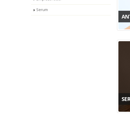
Serum
AN
SE