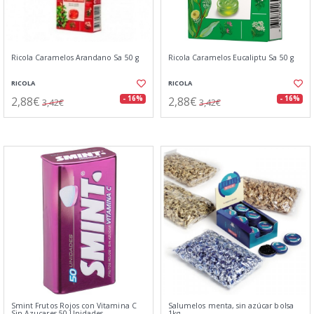
Ricola Caramelos Arandano Sa 50 g
Ricola Caramelos Eucaliptu Sa 50 g
RICOLA
RICOLA
2,88€
2,88€
- 16%
- 16%
3,42€
3,42€
Smint Frutos Rojos con Vitamina C
Salumelos menta, sin azúcar bolsa
Sin Azucares 50 Unidades
1kg