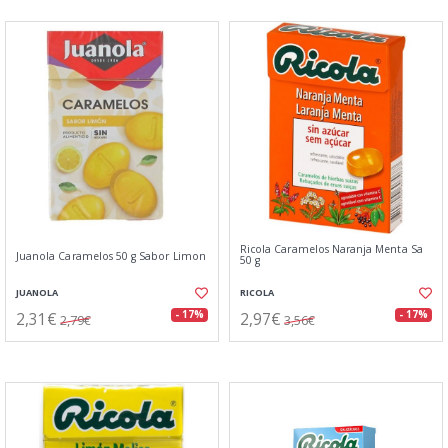
Ricola Caramelos Naranja Menta Sa
Juanola Caramelos 50 g Sabor Limon
50 g
JUANOLA
RICOLA
2,31€
2,97€
- 17%
- 17%
2,79€
3,56€