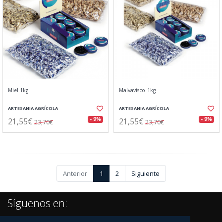
Miel 1kg
Malvavisco 1kg
ARTESANIA AGRÍCOLA
ARTESANIA AGRÍCOLA
21,55€
21,55€
- 9%
- 9%
23,70€
23,70€
Anterior
1
2
Siguiente
Síguenos en: