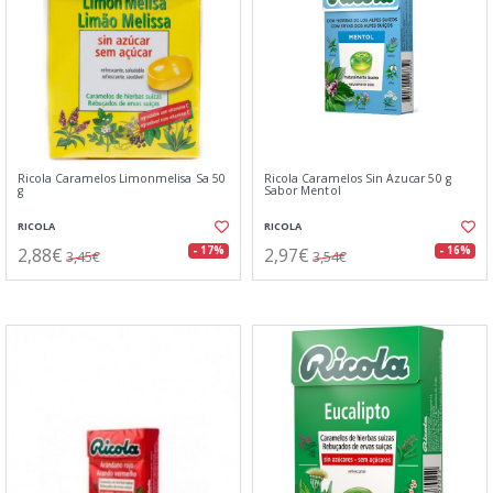
Ricola Caramelos Limonmelisa Sa 50
Ricola Caramelos Sin Azucar 50 g
g
Sabor Mentol
RICOLA
RICOLA
2,88€
2,97€
- 17%
- 16%
3,45€
3,54€