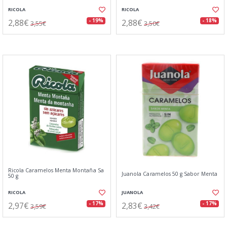
RICOLA
RICOLA
2,88€
2,88€
- 19%
- 18%
3,55€
3,50€
Ricola Caramelos Menta Montaña Sa
Juanola Caramelos 50 g Sabor Menta
50 g
RICOLA
JUANOLA
2,97€
2,83€
- 17%
- 17%
3,59€
3,42€