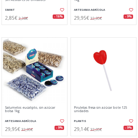
SMINT
ARTESANIA AGRÍCOLA
2,85€
29,95€
- 16%
- 9%
3,38€
32,95€
Salumelos eucalipto, sin azúcar
Piruletas fresa sin azúcar bote 125
bolsa 1kg
unidades
ARTESANIA AGRÍCOLA
PLANTIS
29,95€
29,14€
- 9%
- 9%
32,95€
32,05€