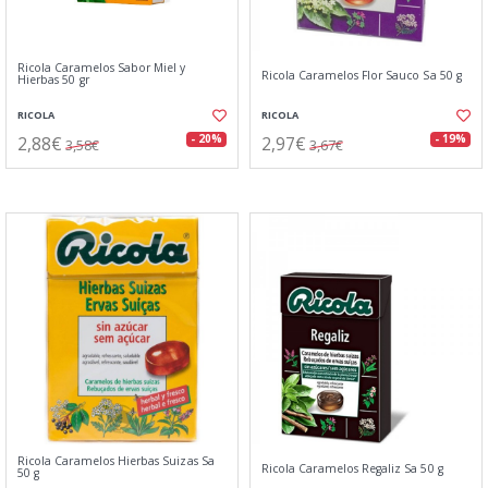
Ricola Caramelos Sabor Miel y
Ricola Caramelos Flor Sauco Sa 50 g
Hierbas 50 gr
RICOLA
RICOLA
2,88€
2,97€
- 20%
- 19%
3,58€
3,67€
Ricola Caramelos Hierbas Suizas Sa
Ricola Caramelos Regaliz Sa 50 g
50 g