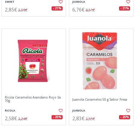
SMINT
JUANOLA
2,85€
6,76€
- 21%
- 21%
3,59€
8,51€
Ricola Caramelos Arandano Rojo Sa
Juanola Caramelos 50 g Sabor Fresa
70g
RICOLA
JUANOLA
2,58€
2,83€
- 20%
- 20%
3,24€
3,55€