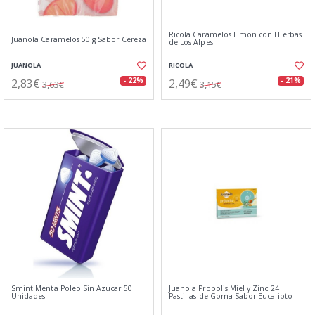
Ricola Caramelos Limon con Hierbas
Juanola Caramelos 50 g Sabor Cereza
de Los Alpes
JUANOLA
RICOLA
2,83€
2,49€
- 22%
- 21%
3,63€
3,15€
Smint Menta Poleo Sin Azucar 50
Juanola Propolis Miel y Zinc 24
Unidades
Pastillas de Goma Sabor Eucalipto