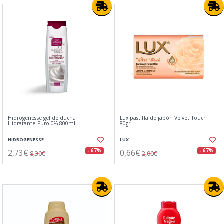
Hidrogenesse gel de ducha
Lux pastilla de jabón Velvet Touch
Hidratante Puro 0% 800ml
80gr
HIDROGENESSE
LUX
2,73€
0,66€
- 67%
- 67%
8,30€
2,00€