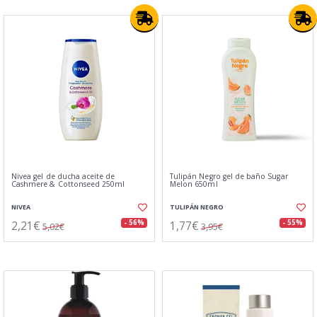
Nivea gel de ducha aceite de
Tulipán Negro gel de baño Sugar
Cashmere & Cottonseed 250ml
Melon 650ml
NIVEA
TULIPÁN NEGRO
2,21€
1,77€
- 56%
- 55%
5,02€
3,95€