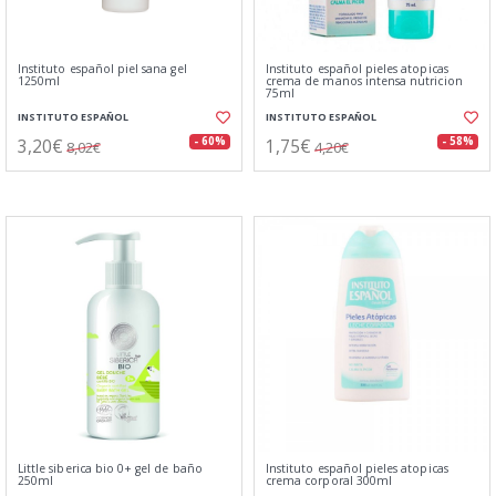
Instituto español piel sana gel
Instituto español pieles atopicas
1250ml
crema de manos intensa nutricion
75ml
INSTITUTO ESPAÑOL
INSTITUTO ESPAÑOL
3,20€
1,75€
- 60%
- 58%
8,02€
4,20€
Little siberica bio 0+ gel de baño
Instituto español pieles atopicas
250ml
crema corporal 300ml