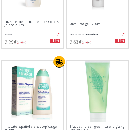
Nivea gel de ducha aceite de Coco &
Urea urea gel 1250ml
Jojoba 250ml
NIVEA
INSTITUTO ESPAÑOL
2,29€
2,63€
- 54%
- 54%
5,02€
5,73€
Instituto español pieles atopicas gel
Elizabeth arden green tea energizing
500ml
shower gel 200ml