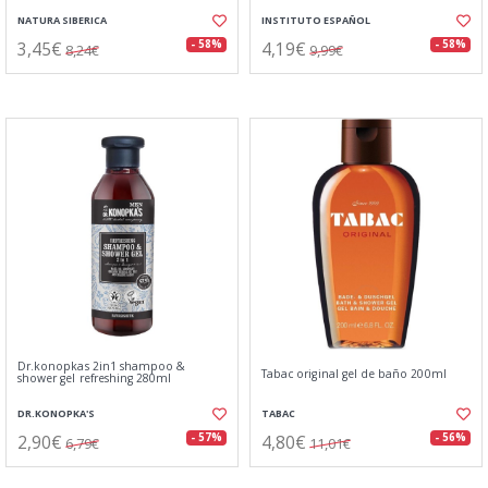
NATURA SIBERICA
INSTITUTO ESPAÑOL
3,45€
4,19€
- 58%
- 58%
8,24€
9,99€
Dr.konopkas 2in1 shampoo &
Tabac original gel de baño 200ml
shower gel refreshing 280ml
DR.KONOPKA'S
TABAC
2,90€
4,80€
- 57%
- 56%
6,79€
11,01€