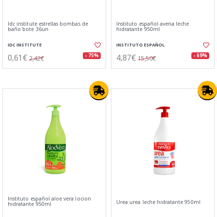
Idc institute estrellas bombas de
Instituto español avena leche
baño bote 36un
hidratante 950ml
IDC INSTITUTE
INSTITUTO ESPAÑOL
0,61€
4,87€
- 75%
- 69%
2,42€
15,50€
Instituto español aloe vera locion
Urea urea leche hidratante 950ml
hidratante 950ml