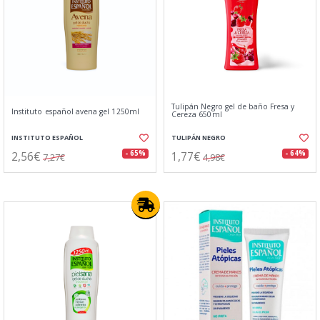
Tulipán Negro gel de baño Fresa y
Instituto español avena gel 1250ml
Cereza 650ml
INSTITUTO ESPAÑOL
TULIPÁN NEGRO
2,56€
1,77€
- 65%
- 64%
7,27€
4,98€