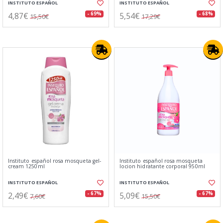
INSTITUTO ESPAÑOL
INSTITUTO ESPAÑOL
4,87€
5,54€
- 69%
- 68%
15,50€
17,29€
Instituto español rosa mosqueta gel-
Instituto español rosa mosqueta
cream 1250ml
locion hidratante corporal 950ml
INSTITUTO ESPAÑOL
INSTITUTO ESPAÑOL
2,49€
5,09€
- 67%
- 67%
7,60€
15,50€