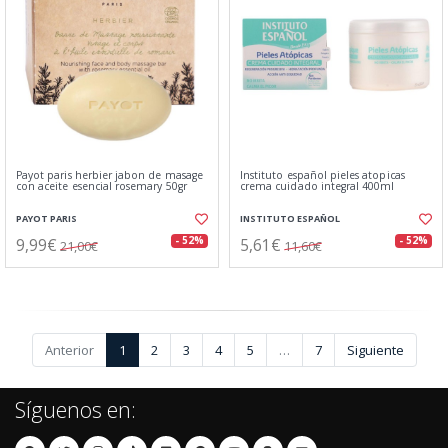
Payot paris herbier jabon de masage
Instituto español pieles atopicas
con aceite esencial rosemary 50gr
crema cuidado integral 400ml
PAYOT PARIS
INSTITUTO ESPAÑOL
9,99€
5,61€
- 52%
- 52%
21,00€
11,60€
Anterior
1
2
3
4
5
…
7
Siguiente
Síguenos en: