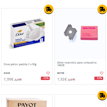
Beter recambio para cortacallos
Dove jabón pastilla 2 x 90g
34028
DOVE
BETER
1,99€
1,93€
- 53%
- 53%
4,20€
4,07€