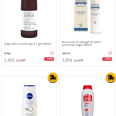
Krous vive la vida gel de baño
Ziaja baltic home spa 3-1 gel 500ml
pimienta negra 200ml
ZIAJA
KROUS
5,43€
5,85€
- 55%
- 55%
12,00€
12,90€