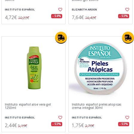
INSTITUTO ESPAÑOL
ELIZABETH ARDEN
4,72€
7,64€
- 54%
- 53%
10,22€
16,42€
Instituto español aloe vera gel
Instituto español pieles atopicas
1250ml
crema integral 30ml
INSTITUTO ESPAÑOL
INSTITUTO ESPAÑOL
2,44€
1,75€
- 53%
- 53%
5,19€
3,70€