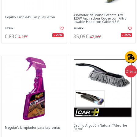
Aspirador de Mano Potente 12V
Cepillo limpia-bujias puas laton
120W Aspiradora Coche con Filtro
Lavable Hepa con Cable 4,5M
STEIN
SUMEX
0,83€
35,09€
- 29%
- 25%
1,17€
47,06€
Oferta
Cepillo Algodón Natural "Absorbe
Meguiar's Limpiador para tapicerías
Polvo"