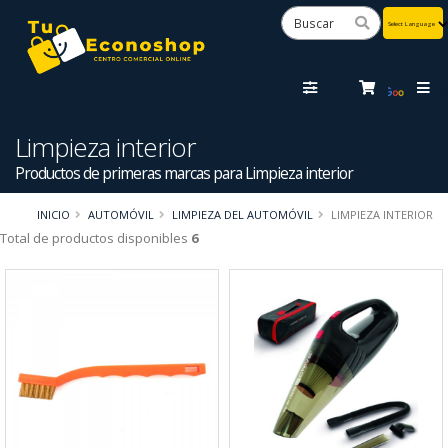
Powered
by
Tra
Limpieza interior
Productos de primeras marcas para Limpieza interior
INICIO
AUTOMÓVIL
LIMPIEZA DEL AUTOMÓVIL
LIMPIEZA INTERIOR
Total de productos disponibles
6