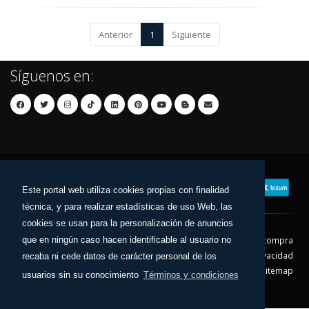
Anterior
1
Siguiente
Síguenos en:
Este portal web utiliza cookies propias con finalidad
técnica, y para realizar estadísticas de uso Web, las
cookies se usan para la personalización de anuncios
que en ningún caso hacen identificable al usuario no
Contacto
Aviso Legal
Condiciones de compra
Política de envíos
Política de devolución
Política de Privacidad
recaba ni cede datos de carácter personal de los
Política de Cookies
Sitemap
usuarios sin su conocimiento
Términos y condiciones
© 2026 - Todos los derechos reservados.