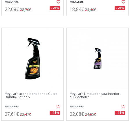
MEGUIARS
MR.KLEEN
22,08€
18,84€
- 23%
- 23%
28,70€
24,40€
Meguiar's acondicionador de Cuero,
Meguiar's Limpiador para interior
Dorado, Set de 5
quik detailer
MEGUIARS
MEGUIARS
27,61€
22,08€
- 15%
- 11%
32,47€
24,85€