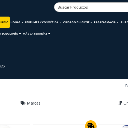
INICIO
HOGAR
PERFUMES Y COSMÉTICA
CUIDADO E HIGIENE
PARAFARMACIA
AUT
TECNOLOGÍA
MÁS CATEGORÍAS
tes
I
Marcas
Or