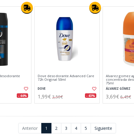
desodorante
Dove desodorante Advanced Care
Alvarez gomez a
r
72h Original 50ml
concentrada des
75ml
DOVE
ÁLVAREZ GÓMEZ
1,99€
3,69€
- 44%
- 43%
3,50€
6,45€
Anterior
1
2
3
4
5
Siguiente