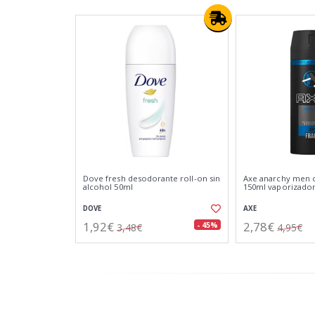
Dove fresh desodorante roll-on sin
Axe anarchy men 
alcohol 50ml
150ml vaporizado
DOVE
AXE
1,92€
2,78€
- 45%
3,48€
4,95€