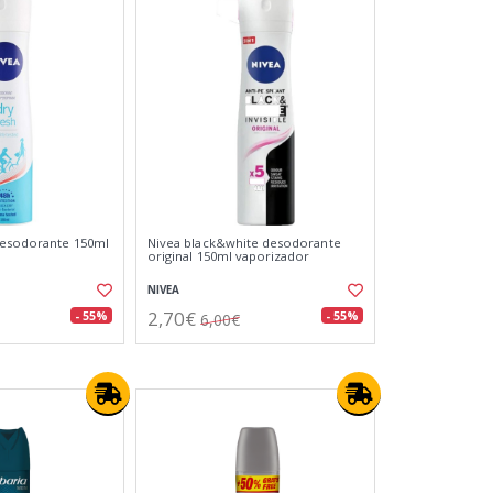
desodorante 150ml
Nivea black&white desodorante
original 150ml vaporizador
NIVEA
2,70€
- 55%
- 55%
6,00€