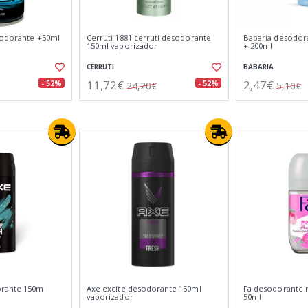
sodorante +50ml
Cerruti 1881 cerruti desodorante
Babaria desodora
150ml vaporizador
+ 200ml
CERRUTI
BABARIA
11,72€
2,47€
- 52%
- 52%
24,20€
5,10€
orante 150ml
Axe excite desodorante 150ml
Fa desodorante r
vaporizador
50ml