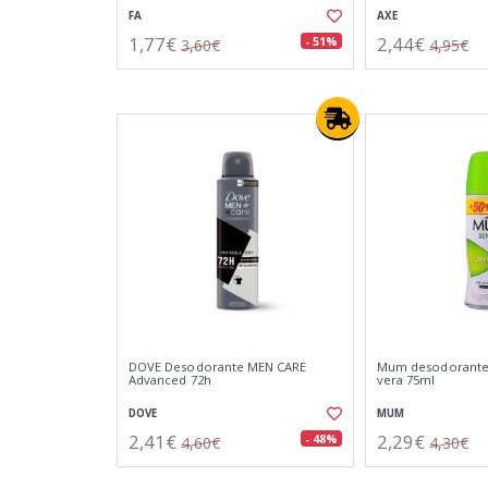
FA
AXE
1,77€
2,44€
- 51%
3,60€
4,95€
DOVE Desodorante MEN CARE
Mum desodorante 
Advanced 72h
vera 75ml
DOVE
MUM
2,41€
2,29€
- 48%
4,60€
4,30€