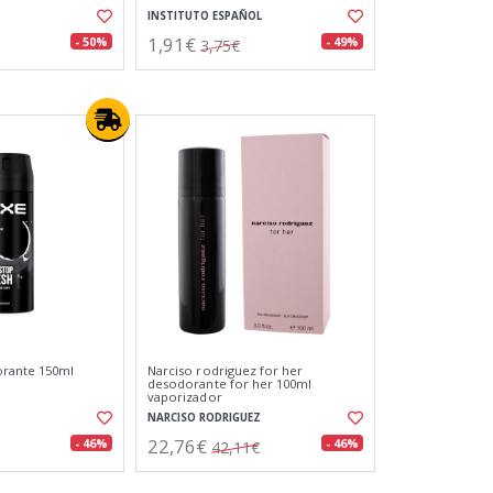
INSTITUTO ESPAÑOL
1,91€
- 50%
- 49%
3,75€
orante 150ml
Narciso rodriguez for her
desodorante for her 100ml
vaporizador
NARCISO RODRIGUEZ
22,76€
- 46%
- 46%
42,11€