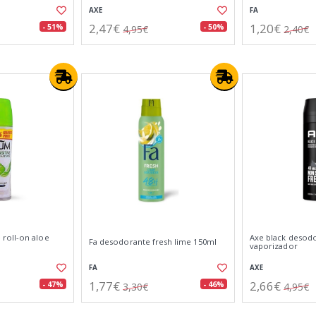
AXE
FA
2,47€
1,20€
- 51%
- 50%
4,95€
2,40€
roll-on aloe
Axe black desod
Fa desodorante fresh lime 150ml
vaporizador
FA
AXE
1,77€
2,66€
- 47%
- 46%
3,30€
4,95€