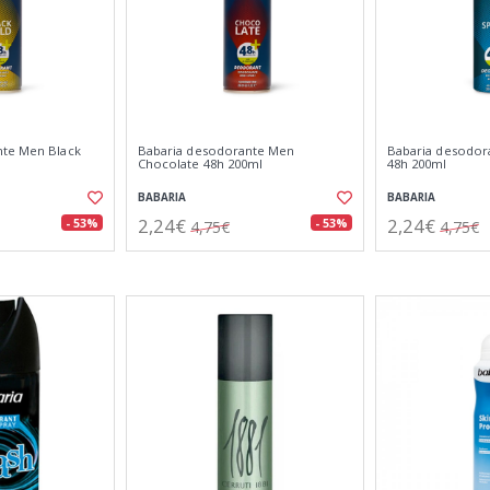
nte Men Black
Babaria desodorante Men
Babaria desodor
Chocolate 48h 200ml
48h 200ml
BABARIA
BABARIA
2,24€
2,24€
- 53%
- 53%
4,75€
4,75€