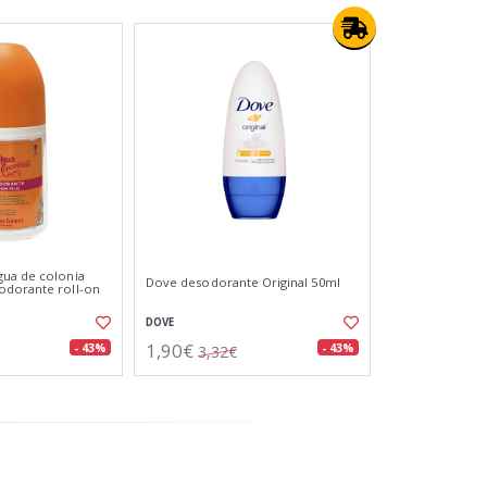
gua de colonia
Dove desodorante Original 50ml
odorante roll-on
DOVE
1,90€
- 43%
- 43%
3,32€