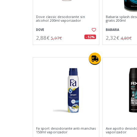
Dove classic desodorante sin
Babaria splash de
alcohol 200ml vaporizador
gratis 200ml
DOVE
BABARIA
2,88€
2,32€
- 52%
5,97€
4,80€
Fa sport desodorante anti-manchas
Axe apollo desod
150ml vaporizador
vaporizador