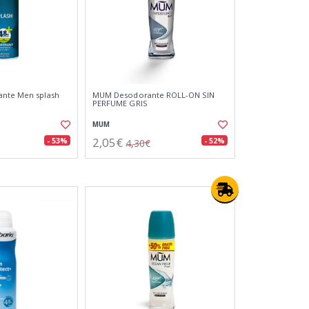
ante Men splash
MUM Desodorante ROLL-ON SIN
PERFUME GRIS
MUM
2,05€
- 53%
- 52%
4,30€