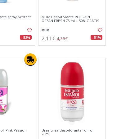
nte spray protect
MUM Desodorante ROLL-ON
OCEAN FRESH 75 ml + 50% GRATIS
MUM
2,11€
- 52%
- 51%
4,30€
oll Pink Passion
Urea urea desodorante roll-on
75ml