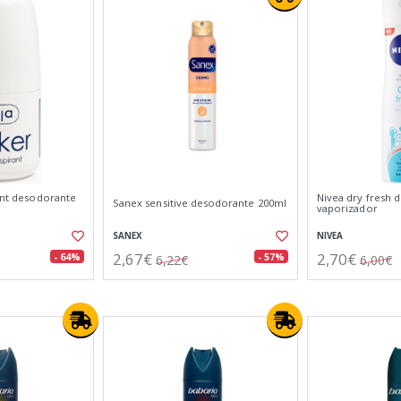
rant desodorante
Nivea dry fresh 
Sanex sensitive desodorante 200ml
vaporizador
SANEX
NIVEA
2,67€
2,70€
- 64%
- 57%
6,22€
6,00€