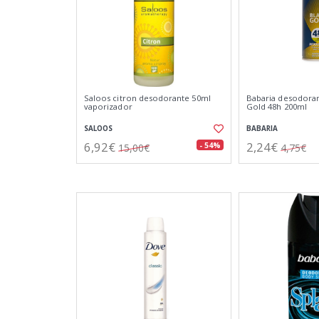
Saloos citron desodorante 50ml
Babaria desodora
vaporizador
Gold 48h 200ml
SALOOS
BABARIA
6,92€
2,24€
- 54%
15,00€
4,75€