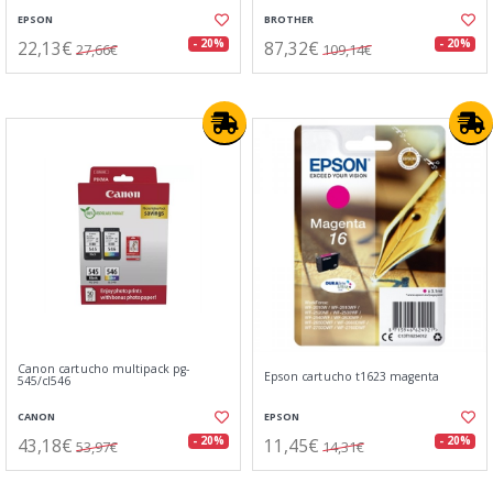
EPSON
BROTHER
22,13€
87,32€
- 20%
- 20%
27,66€
109,14€
Canon cartucho multipack pg-
Epson cartucho t1623 magenta
545/cl546
CANON
EPSON
43,18€
11,45€
- 20%
- 20%
53,97€
14,31€