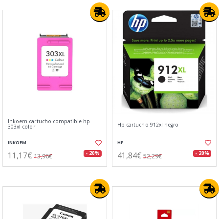
Inkoem cartucho compatible hp
Hp cartucho 912xl negro
303xl color
INKOEM
HP
11,17€
41,84€
- 20%
- 20%
13,96€
52,29€