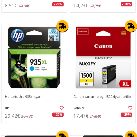
8,51€
14,23€
- 20%
- 20%
10,64€
17,79€
Hp cartucho 935xl cyan
Canon cartucho pgi-1500xly amarillo
HP
CANON
29,42€
17,47€
- 20%
- 20%
36,78€
21,84€