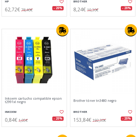
HP
BROTHER
62,72€
8,24€
- 20%
- 20%
78,40€
10,30€
Inkoem cartucho compatible epson
Brother tóner tn3480 negro
t2991xl negro
INKOEM
BROTHER
0,84€
153,84€
- 20%
- 20%
1,05€
192,30€