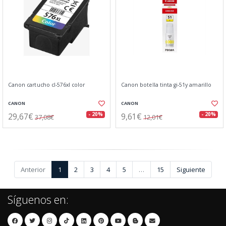
Canon cartucho cl-576xl color
Canon botella tinta gi-51y amarillo
CANON
CANON
29,67€
9,61€
- 20%
- 20%
37,08€
12,01€
Anterior
1
2
3
4
5
…
15
Siguiente
Síguenos en: