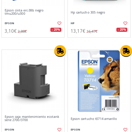
Epson cinta erc-38b negro
Hp cartucho 305 negro
tmu200/u300
EPSON
HP
3,10€
13,17€
- 20%
- 20%
3,88€
16,47€
Epson caja mantenimiento ecotank
Epson cartucho t0714 amarillo
serie 2700/3700
EPSON
EPSON