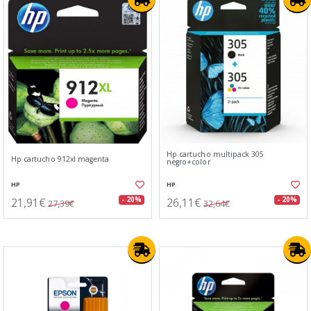
Hp cartucho multipack 305
Hp cartucho 912xl magenta
negro+color
HP
HP
21,91€
26,11€
- 20%
- 20%
27,39€
32,64€