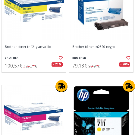
Brother tóner tn421y amarillo
Brother tóner tn2320 negro
BROTHER
BROTHER
100,57€
79,13€
- 20%
- 20%
125,71€
98,91€