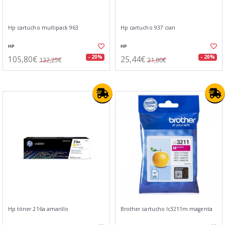
Hp cartucho multipack 963
Hp cartucho 937 cian
HP
HP
105,80€
25,44€
- 20%
- 20%
132,25€
31,80€
Hp tóner 216a amarillo
Brother cartucho lc3211m magenta