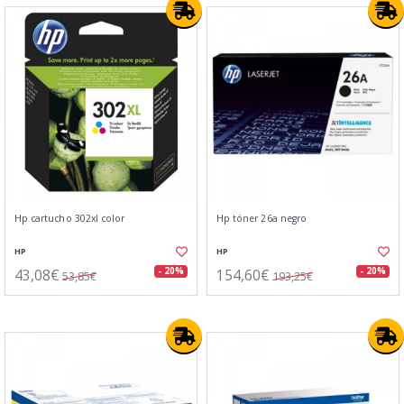
Hp cartucho 302xl color
Hp tóner 26a negro
HP
HP
43,08€
154,60€
- 20%
- 20%
53,85€
193,25€