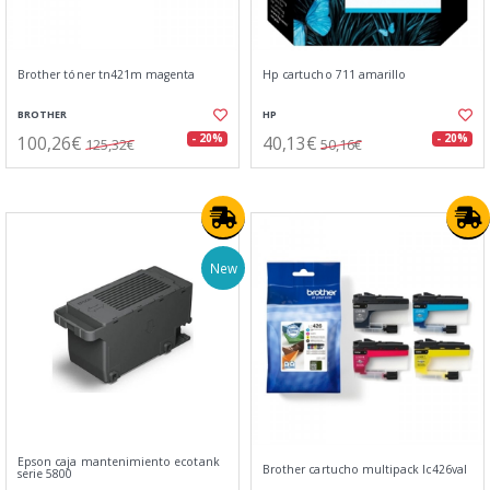
Brother tóner tn421m magenta
Hp cartucho 711 amarillo
BROTHER
HP
100,26€
40,13€
- 20%
- 20%
125,32€
50,16€
New
Epson caja mantenimiento ecotank
Brother cartucho multipack lc426val
serie 5800