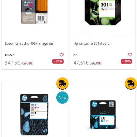
Epson cartucho 405xl magenta
Hp cartucho 301xl color
EPSON
HP
34,15€
47,51€
- 20%
- 20%
42,69€
59,39€
New