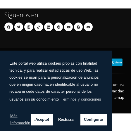
Síguenos en:
Este portal web utiliza cookies propias con finalidad
técnica, y para realizar estadísticas de uso Web, las
cookies se usan para la personalización de anuncios
que en ningún caso hacen identificable al usuario no
Contacto
Aviso Legal
Condiciones de compra
Política de envíos
Política de devolución
Política de Privacidad
recaba ni cede datos de carácter personal de los
Política de Cookies
Sitemap
usuarios sin su conocimiento
Términos y condiciones
© 2026 - Todos los derechos reservados.
Más
¡Acepto!
Rechazar
Configurar
Información