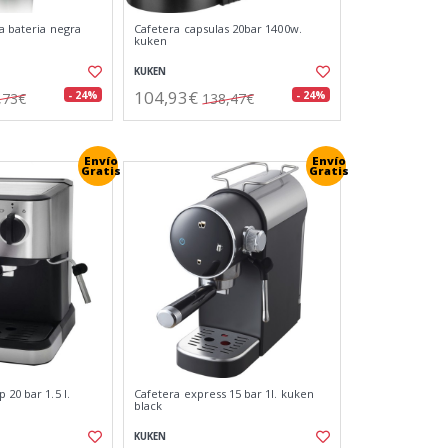
 a bateria negra
Cafetera capsulas 20bar 1400w.
kuken
KUKEN
104,93€
- 24%
- 24%
,73€
138,47€
Envío
Envío
Gratis
Gratis
 20 bar 1.5 l.
Cafetera express 15 bar 1l. kuken
black
KUKEN