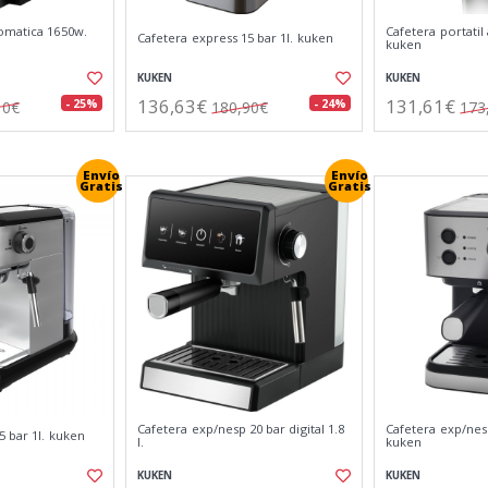
omatica 1650w.
Cafetera portatil
Cafetera express 15 bar 1l. kuken
kuken
KUKEN
KUKEN
136,63€
131,61€
- 25%
- 24%
10€
180,90€
173
Envío
Envío
Gratis
Gratis
Cafetera exp/nesp 20 bar digital 1.8
Cafetera exp/nesp
5 bar 1l. kuken
l.
kuken
KUKEN
KUKEN