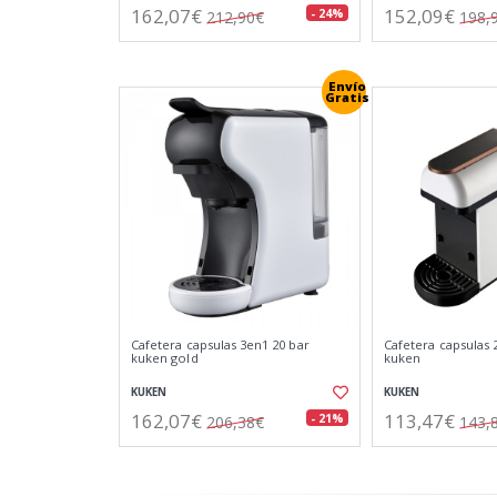
162,07€
152,09€
- 24%
212,90€
198,
Envío
Gratis
Cafetera capsulas 3en1 20 bar
Cafetera capsulas 
kuken gold
kuken
KUKEN
KUKEN
162,07€
113,47€
- 21%
206,38€
143,