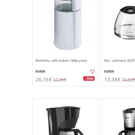
Molinillo cafe kuken 160w plast.
Rec. cafetera 35331
KUKEN
KUKEN
26,16€
13,38€
- 30%
37,36€
19,02€