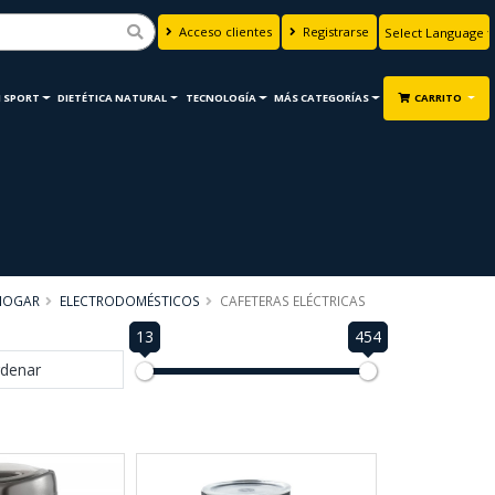
Acceso clientes
Registrarse
Powered by
Translate
 SPORT
DIETÉTICA NATURAL
TECNOLOGÍA
MÁS CATEGORÍAS
CARRITO
HOGAR
ELECTRODOMÉSTICOS
CAFETERAS ELÉCTRICAS
13
454
denar