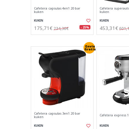
Cafetera capsulas 4en1 20 bar
Cafetera superaut
kuken
kuken
KUKEN
KUKEN
175,71€
453,31€
- 25%
234,36€
601,
Envío
Gratis
Cafetera capsulas 3en1 20 bar
Cafetera express 1
kuken
KUKEN
KUKEN