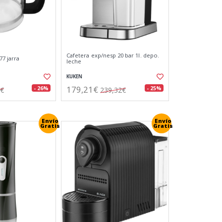
Cafetera exp/nesp 20 bar 1l. depo.
77 jarra
leche
KUKEN
179,21€
- 26%
- 25%
6€
239,32€
Envío
Envío
Gratis
Gratis