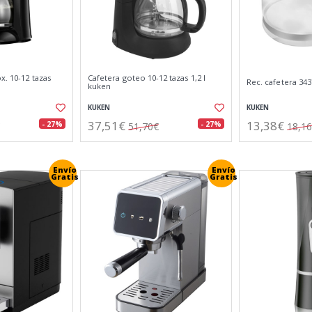
x. 10-12 tazas
Cafetera goteo 10-12 tazas 1,2 l
Rec. cafetera 343
kuken
KUKEN
KUKEN
37,51€
13,38€
- 27%
- 27%
51,70€
18,1
Envío
Envío
Gratis
Gratis