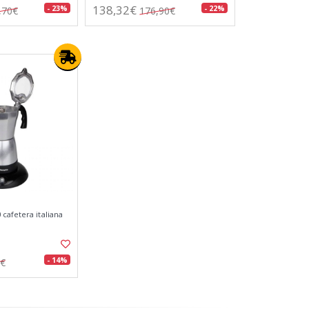
138,32€
- 23%
- 22%
,70€
176,90€
cafetera italiana
- 14%
8€