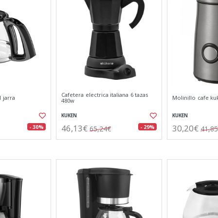
Cafetera electrica italiana 6 tazas
 jarra
Molinillo cafe k
480w
KUKEN
KUKEN
46,13€
30,20€
- 30%
- 29%
65,24€
41,8