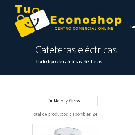
INICIO
HOGAR
PE
Cafeteras eléctricas
Todo tipo de cafeteras eléctricas
No hay filtros
Total de productos disponibles
24