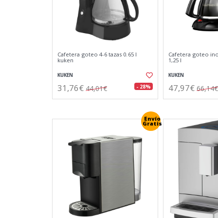
Cafetera goteo 4-6 tazas 0.65 l
Cafetera goteo ino
kuken
1,25 l
KUKEN
KUKEN
31,76€
47,97€
- 28%
44,01€
66,14€
Envío
Gratis