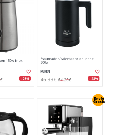
Espumador/calentador de leche
uken 150w inox.
500w.
KUKEN
46,33€
- 28%
- 28%
5€
64,20€
Envío
Gratis