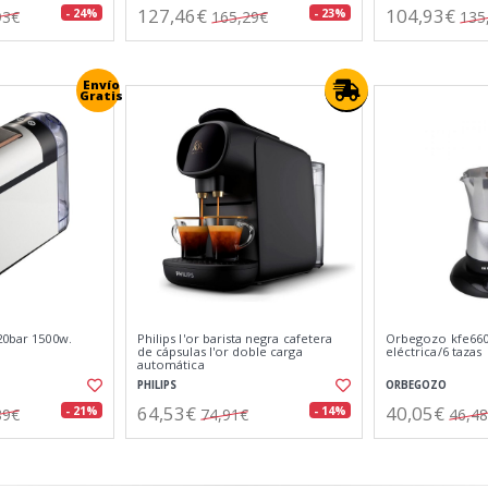
127,46€
104,93€
- 24%
- 23%
93€
165,29€
135
Envío
Gratis
20bar 1500w.
Philips l'or barista negra cafetera
Orbegozo kfe660 
de cápsulas l'or doble carga
eléctrica/6 tazas
automática
PHILIPS
ORBEGOZO
64,53€
40,05€
- 21%
- 14%
89€
74,91€
46,4