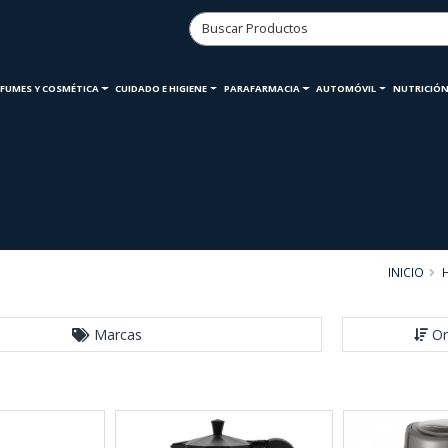
RFUMES Y COSMÉTICA
CUIDADO E HIGIENE
PARAFARMACIA
AUTOMÓVIL
NUTRICIÓN
INICIO
Marcas
Or