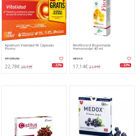
Apisérum Vitalidad 90 Cápsulas
Neofitoroid Biopomada
Promo
Hemorroidal 40 ml
APISERUM
ABOCA
22,78€
17,14€
- 22%
- 22%
29,12€
21,91€