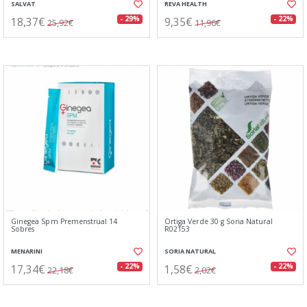
SALVAT
REVA HEALTH
18,37€
9,35€
- 29%
- 22%
25,92€
11,96€
Ginegea Spm Premenstrual 14
Ortiga Verde 30 g Soria Natural
Sobres
R02153
MENARINI
SORIA NATURAL
17,34€
1,58€
- 22%
- 22%
22,18€
2,02€