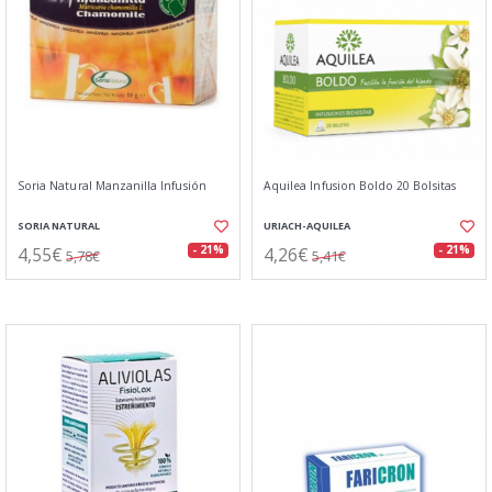
Soria Natural Manzanilla Infusión
Aquilea Infusion Boldo 20 Bolsitas
SORIA NATURAL
URIACH-AQUILEA
4,55€
4,26€
- 21%
- 21%
5,78€
5,41€