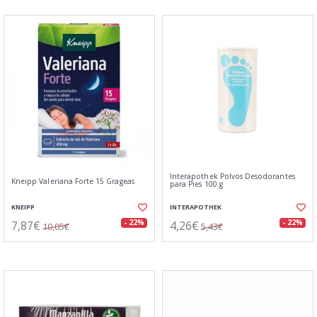
Interapothek Polvos Desodorantes
Kneipp Valeriana Forte 15 Grageas
para Pies 100 g
KNEIPP
INTERAPOTHEK
7,87€
4,26€
- 22%
- 22%
10,05€
5,43€