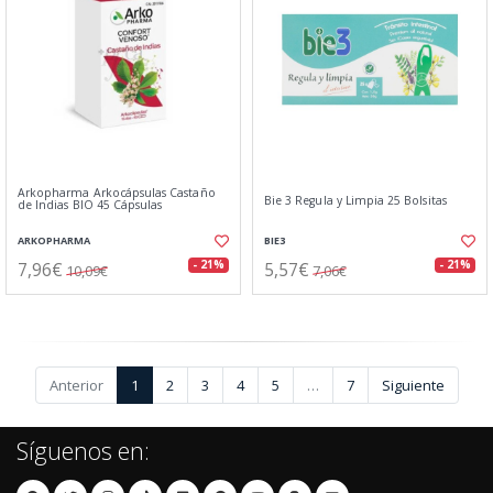
Arkopharma Arkocápsulas Castaño
Bie 3 Regula y Limpia 25 Bolsitas
de Indias BIO 45 Cápsulas
ARKOPHARMA
BIE3
7,96€
5,57€
- 21%
- 21%
10,09€
7,06€
Anterior
1
2
3
4
5
…
7
Siguiente
Síguenos en: