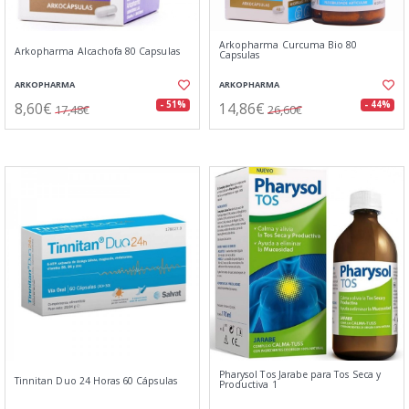
Arkopharma Curcuma Bio 80
Arkopharma Alcachofa 80 Capsulas
Capsulas
ARKOPHARMA
ARKOPHARMA
8,60€
14,86€
- 51%
- 44%
17,48€
26,60€
Pharysol Tos Jarabe para Tos Seca y
Tinnitan Duo 24 Horas 60 Cápsulas
Productiva 1