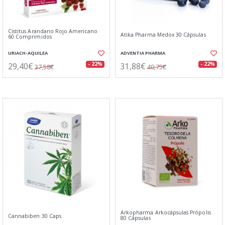
Cistitus Arandano Rojo Americano
Atika Pharma Medox 30 Cápsulas
60 Comprimidos
URIACH-AQUILEA
ADVENTIA PHARMA
29,40€
31,88€
- 22%
- 22%
37,58€
40,75€
Arkopharma Arkocápsulas Própolis
Cannabiben 30 Caps
80 Cápsulas