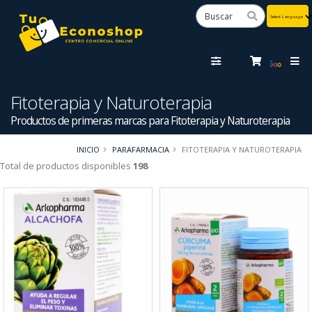
Powered
by
Tra
Fitoterapia y Naturoterapia
Productos de primeras marcas para Fitoterapia y Naturoterapia
INICIO
PARAFARMACIA
FITOTERAPIA Y NATUROTERAPIA
Total de productos disponibles
198