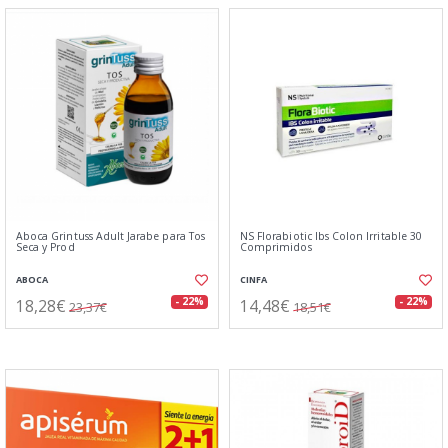
Aboca Grintuss Adult Jarabe para Tos
NS Florabiotic Ibs Colon Irritable 30
Seca y Prod
Comprimidos
ABOCA
CINFA
18,28€
14,48€
- 22%
- 22%
23,37€
18,51€