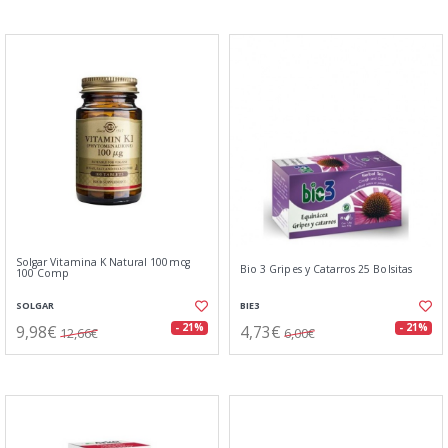
Solgar Vitamina K Natural 100mcg
Bio 3 Gripes y Catarros 25 Bolsitas
100 Comp
SOLGAR
BIE3
9,98€
4,73€
- 21%
- 21%
12,66€
6,00€