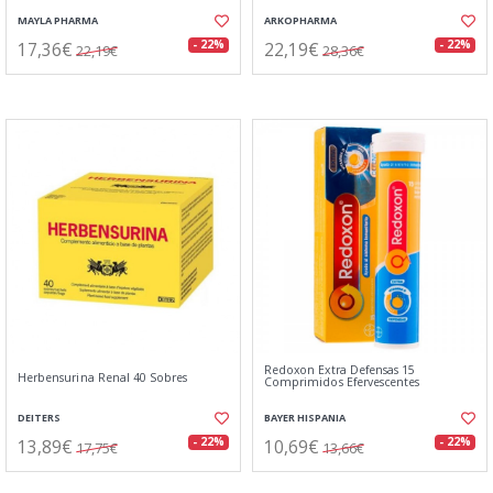
MAYLA PHARMA
ARKOPHARMA
17,36€
22,19€
- 22%
- 22%
22,19€
28,36€
Redoxon Extra Defensas 15
Herbensurina Renal 40 Sobres
Comprimidos Efervescentes
DEITERS
BAYER HISPANIA
13,89€
10,69€
- 22%
- 22%
17,75€
13,66€