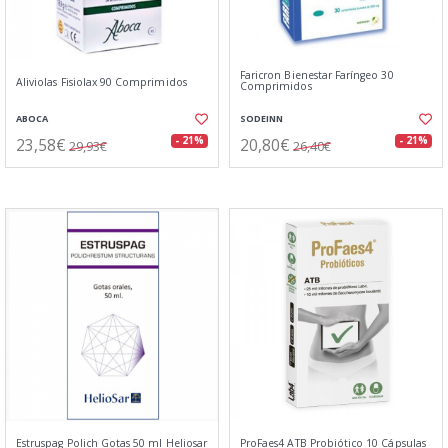
Faricron Bienestar Faríngeo 30
Aliviolas Fisiolax 90 Comprimidos
Comprimidos
ABOCA
SODEINN
23,58€
20,80€
- 21%
- 21%
29,93€
26,40€
Estruspag Polich Gotas 50 ml Heliosar
ProFaes4 ATB Probiótico 10 Cápsulas